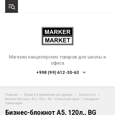
Магазин канцелярских товаров для школы и
офиса
+998 (99) 612-30-63
Главная
/
Бумага и бумажная продукция
/
Блокноты
/
Бизнес-блокнот А5, 120л., BG "Стильный офис", глянцевая
ламинация
Бизнес-блокнот А5, 120л., BG