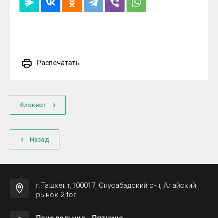
Распечатать
блокнот
Назад
г.Ташкент,100017,Юнусабадский р-н, Алайский
рынок 2-tor
Понедельник - Пятница