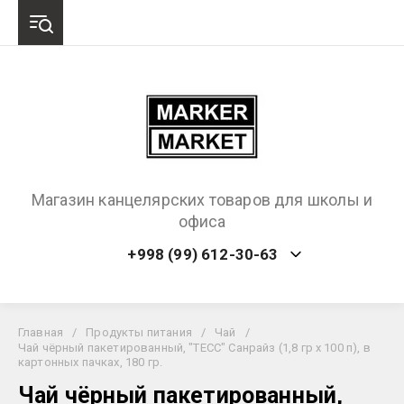
Магазин канцелярских товаров для школы и
офиса
+998 (99) 612-30-63
Главная
/
Продукты питания
/
Чай
/
Чай чёрный пакетированный, "ТЕСС" Санрайз (1,8 гр х 100 п), в
картонных пачках, 180 гр.
Чай чёрный пакетированный,