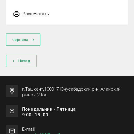
Распечатать
чернила
Назад
г.Ташкент,100017,Юнусабадский р-н, Алайский
рынок 2-tor
Понедельник - Пятница
9:00- 18 :00
Е-mail