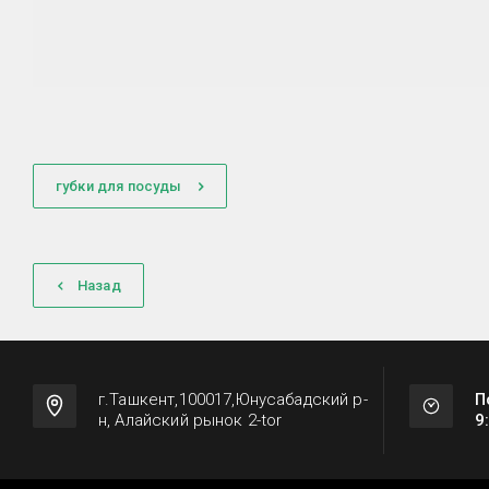
губки для посуды
Назад
г.Ташкент,100017,Юнусабадский р-
П
н, Алайский рынок 2-tor
9