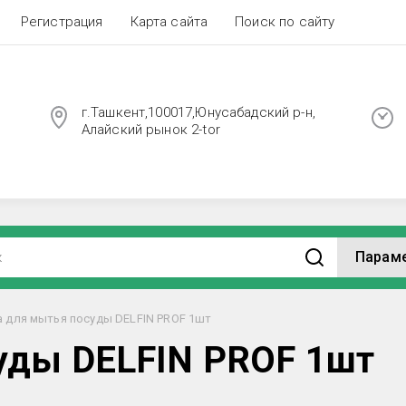
Регистрация
Карта сайта
Поиск по сайту
г.Ташкент,100017,Юнусабадский р-н,
Алайский рынок 2-tor
Парам
а для мытья посуды DELFIN PROF 1шт
уды DELFIN PROF 1шт