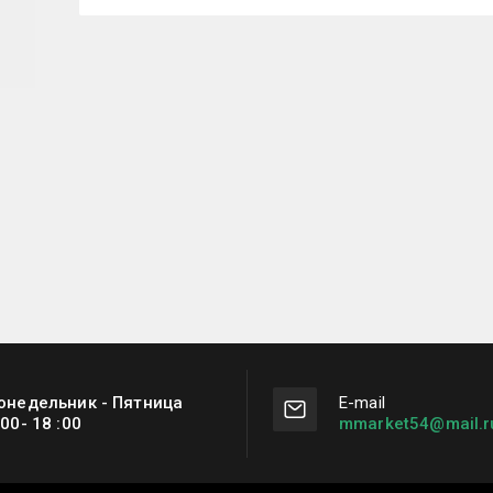
онедельник - Пятница
Е-mail
:00- 18 :00
mmarket54@mail.r