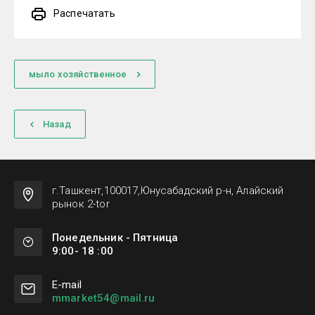
Распечатать
мыло хозяйственное
Назад
г.Ташкент,100017,Юнусабадский р-н, Алайский
рынок 2-tor
Понедельник - Пятница
9:00- 18 :00
Е-mail
mmarket54@mail.ru