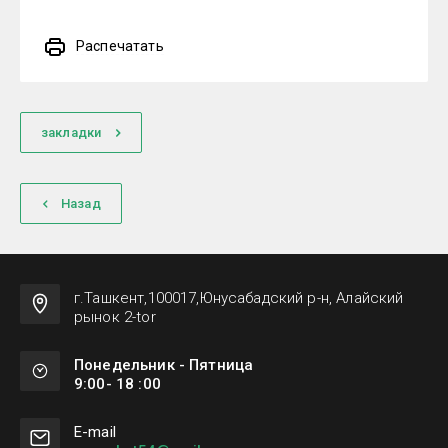
Распечатать
закладки
Назад
г.Ташкент,100017,Юнусабадский р-н, Алайский
рынок 2-tor
Понедельник - Пятница
9:00- 18 :00
Е-mail