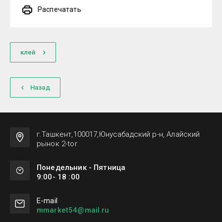
Распечатать
клей
Назад
г.Ташкент,100017,Юнусабадский р-н, Алайский
рынок 2-tor
Понедельник - Пятница
9:00- 18 :00
Е-mail
mmarket54@mail.ru