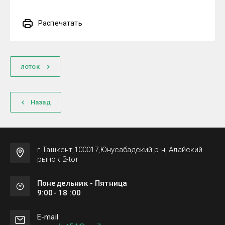
Распечатать
лоток
Назад
г.Ташкент,100017,Юнусабадский р-н, Алайский
рынок 2-tor
Понедельник - Пятница
9:00- 18 :00
Е-mail