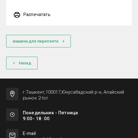
Распечатать
машина для переплета
Назад
г.Ташкент,100017,Юнусабадский р-н, Алайский
рынок 2-tor
Понедельник - Пятница
9:00- 18 :00
Е-mail