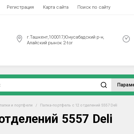
Регистрация
Карта сайта
Поиск по сайту
г.Ташкент,100017,Юнусабадский р-н,
Алайский рынок 2-tor
Парам
папки и портфели
/
Папка-портфель с 12 отделений 5557 Deli
отделений 5557 Deli