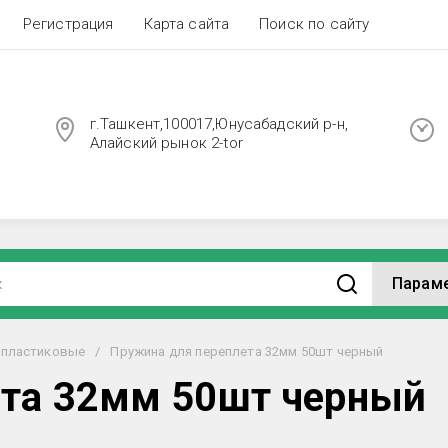
Регистрация
Карта сайта
Поиск по сайту
г.Ташкент,100017,Юнусабадский р-н,
Алайский рынок 2-tor
Парам
 пластиковые
/
Пружина для переплета 32мм 50шт черный
ета 32мм 50шт черный