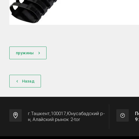
пружины
Назад
г.Ташкент,100017,Юнусабадский р-
П
н, Алайский рынок 2-tor
9