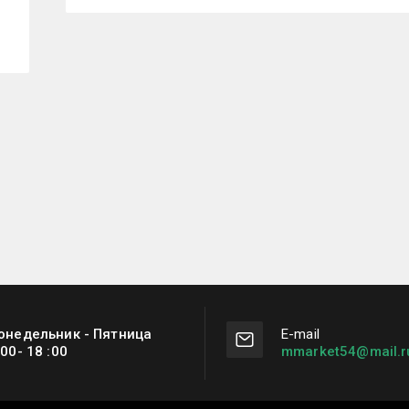
онедельник - Пятница
Е-mail
:00- 18 :00
mmarket54@mail.r