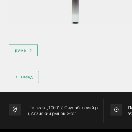
ручка
Назад
г.Ташкент,100017,Юнусабадский р-
П
н, Алайский рынок 2-tor
9