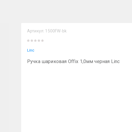
Артикул:
1500FW-bk
Linc
Ручка шариковая Offix 1,0мм черная Linc