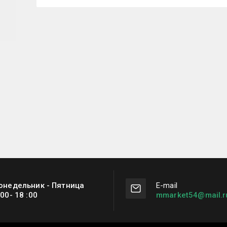
онедельник - Пятница
Е-mail
:00- 18 :00
mmarket54@mail.r