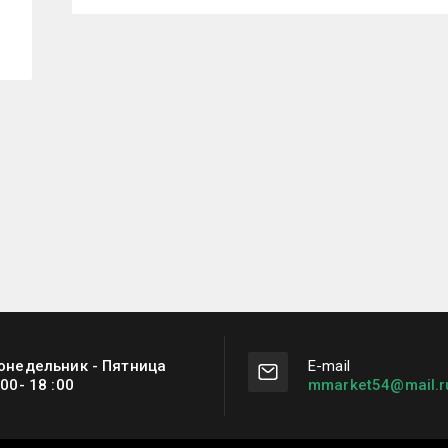
онедельник - Пятница
Е-mail
:00- 18 :00
mmarket54@mail.r