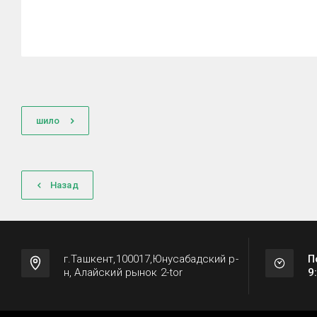
шило
Назад
г.Ташкент,100017,Юнусабадский р-
П
н, Алайский рынок 2-tor
9