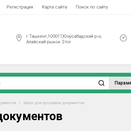
Регистрация
Карта сайта
Поиск по сайту
г.Ташкент,100017,Юнусабадский р-н,
Алайский рынок 2-tor
Парам
кументов
/
Шило для прошивки документов
документов