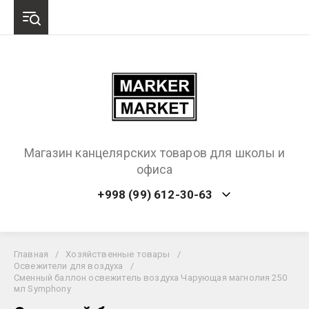
Магазин канцелярских товаров для школы и
офиса
+998 (99) 612-30-63
Главная
/
Хозяйственные товары
/
Освежители для воздуха
/
Сменный баллон освежитель воздуха Чарующая магнолия 250
мл Symphony