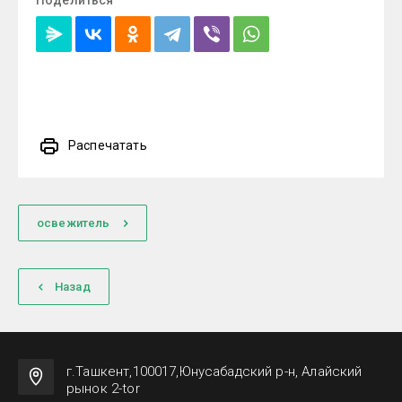
Поделиться
Распечатать
освежитель
Назад
г.Ташкент,100017,Юнусабадский р-н, Алайский
рынок 2-tor