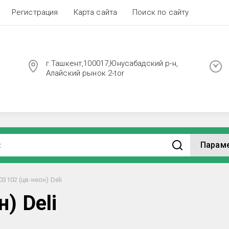
Регистрация
Карта сайта
Поиск по сайту
г.Ташкент,100017,Юнусабадский р-н,
Алайский рынок 2-tor
Парам
03102 (цв-неон) Deli
) Deli