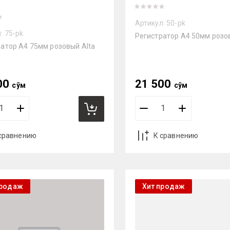
Артикул:
50-pk
:
75-pk
Регистратор А4 50мм розо
атор А4 75мм розовый Alta
00
21 500
сўм
сўм
сравнению
К сравнению
продаж
Хит продаж