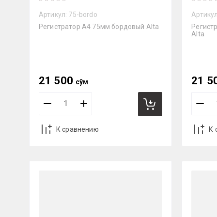
Артикул:
75-bordo
Артикул
Регистратор А4 75мм бордовый Alta
Регист
Alta
21 500
21 5
сўм
К сравнению
К 