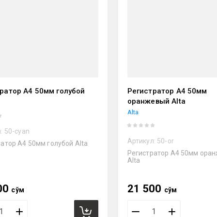
ратор А4 50мм голубой
Регистратор А4 50мм
оранжевый Alta
Alta
:
50-cyan
Артикул:
50-or
атор А4 50мм голубой Alta
Регистратор А4 50мм ора
Alta
00
21 500
сўм
сўм