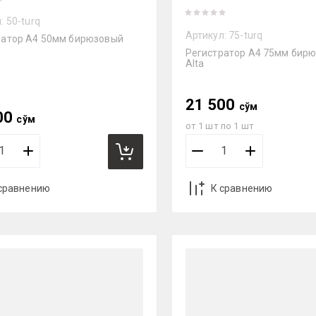
:
50-turq
Артикул:
75-turq
ратор А4 50мм бирюзовый
Регистратор А4 75мм бир
Alta
21 500
сўм
00
сўм
от 1 шт по 1 шт
сравнению
К сравнению