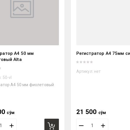
ратор А4 50 мм
Регистратор А4 75мм си
овый Alta
Артикул:
нет
:
50-vl
ратор А4 50 мм фиолетовый
00
21 500
сўм
сўм