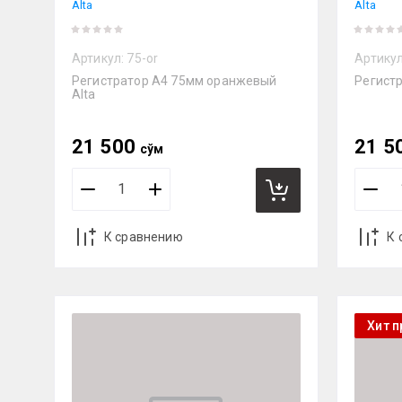
Alta
Alta
Артикул:
75-or
Артикул
Регистратор А4 75мм оранжевый
Регистр
Alta
21 500
21 5
сўм
К сравнению
К 
Хит 