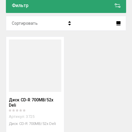
Фильтр
Сортировать
Цена - убывание
Цена - возрастание
Название - Я-А
Название - А-Я
Диск CD-R 700MB/52х
Deli
Артикул:
3725
Диск CD-R 700MB/52х Deli