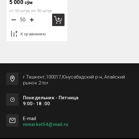
5 000
сўм
от 50 штук по 50 штук
К сравнению
г.Ташкент,100017,Юнусабадский р-н, Алайский
рынок 2-tor
Понедельник - Пятница
9:00- 18 :00
Е-mail
mmarket54@mail.ru