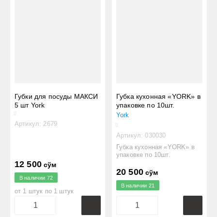
Цена - возрастание
Название - Я-А
Название - А-Я
Губки для посуды МАКСИ
Губка кухонная «YORK» в
5 шт York
упаковке по 10шт.
York
Артикул:
2679
Артикул:
030030
Губка кухонная «YORK» в
упаковке по 10шт.
12 500
сўм
20 500
сўм
В наличии
72
В наличии
21
от 1 штук по 1 штук