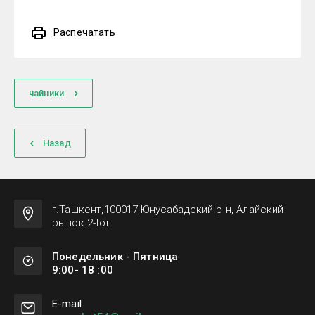
Распечатать
чайники
Назад
г.Ташкент,100017,Юнусабадский р-н, Алайский
рынок 2-tor
Понедельник - Пятница
9:00- 18 :00
Е-mail