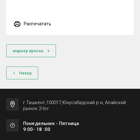
Распечатать
маркер краска
Назад
г.Ташкент,100017,Юнусабадский р-н, Алайский
рынок 2-tor
Понедельник - Пятница
9:00- 18 :00