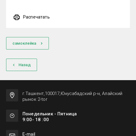
Распечатать
самоклейка
Назад
г.Ташкент,100017,Юнусабадский р-н, Алайский
рынок 2-tor
Понедельник - Пятница
9:00- 18 :00
Е-mail