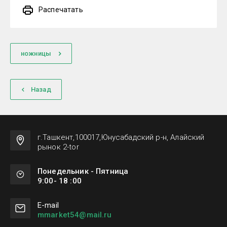
Распечатать
ножницы
Назад
г.Ташкент,100017,Юнусабадский р-н, Алайский
рынок 2-tor
Понедельник - Пятница
9:00- 18 :00
Е-mail
mmarket54@mail.ru