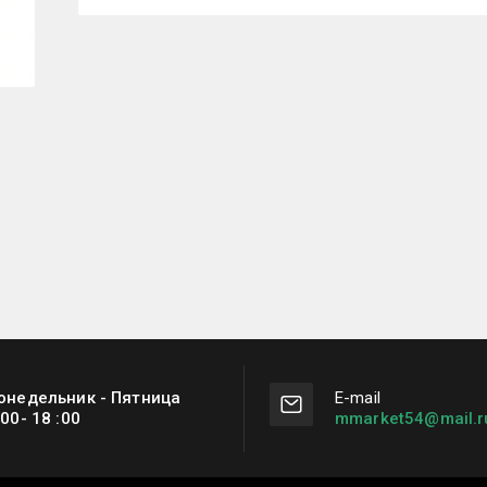
онедельник - Пятница
Е-mail
:00- 18 :00
mmarket54@mail.r