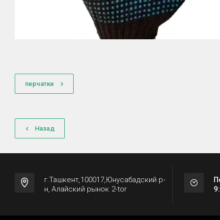
перчатки
Назад
г.Ташкент,100017,Юнусабадский р-
П
н, Алайский рынок 2-tor
9