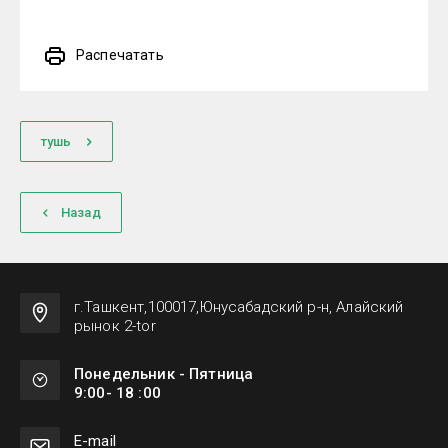
Распечатать
тушь
Назад
г.Ташкент,100017,Юнусабадский р-н, Алайский
рынок 2-tor
Понедельник - Пятница
9:00- 18 :00
Е-mail