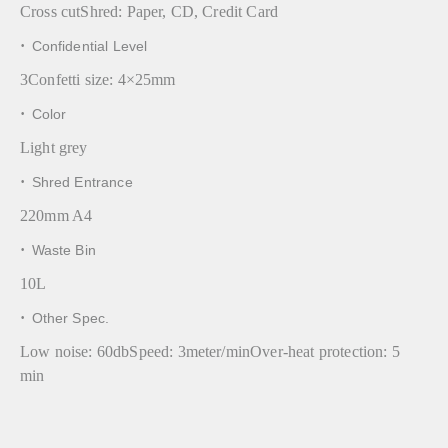
Cross cutShred: Paper, CD, Credit Card
·
Confidential Level
3Confetti size: 4×25mm
·
Color
Light grey
·
Shred Entrance
220mm A4
·
Waste Bin
10L
·
Other Spec.
Low noise: 60dbSpeed: 3meter/minOver-heat protection: 5
min