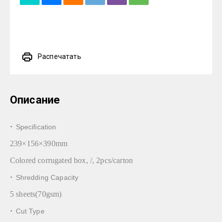
Распечатать
Описание
·
Specification
239×156×390mm
Colored corrugated box, /, 2pcs/carton
·
Shredding Capacity
5 sheets(70gsm)
·
Cut Type