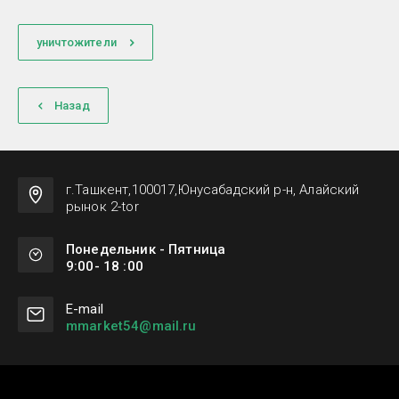
уничтожители
Назад
г.Ташкент,100017,Юнусабадский р-н, Алайский
рынок 2-tor
Понедельник - Пятница
9:00- 18 :00
Е-mail
mmarket54@mail.ru