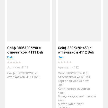
Сейф 380*300*290 с
Сейф 380*320*450 с
отпечатком 4111 Deli
отпечатком 4112 Deli
Deli
Deli
Артикул:
4111
Артикул:
4112
Сейф 380*300*290 с
Сейф 380*320*450 с
отпечатком 4111 Deli
отпечатком 4112 Deli
Торговая марка new
Deli
Количество засовов
4 шт
Толщина дверной панели
4 мм
Материал внутри
кожзам