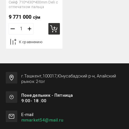
Сейф 710*430*400mm Deli с
отпечатком пальца
9 771 000
сўм
К сравнению
г.Ташкент,100017,Юнусабадский р-н, Алайский
рынок 2-tor
Понедельник - Пятница
9:00- 18 :00
Е-mail
mmarket54@mail.ru