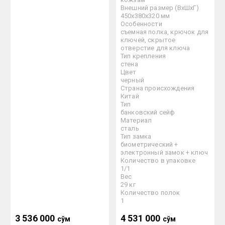
Внешний размер (ВхШхГ)
450х380х320 мм
Особенности
съемная полка, крючок для
ключей, скрытое
отверстие для ключа
Тип крепления
стена
Цвет
черный
Страна происхождения
Китай
Тип
банковский сейф
Материал
сталь
Тип замка
биометрический +
электронный замок + ключ
Количество в упаковке
1/1
Вес
29 кг
Количество полок
1
3 536 000
4 531 000
сўм
сўм